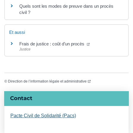
Quels sont les modes de preuve dans un procès
civil ?
Et aussi
(ouverture dans un nou
Frais de justice : coût d’un procès
Justice
(ouverture dans un nouvel
©
Direction de l’information légale et administrative
Informations complémentaires
Contact
Pacte Civil de Solidarité (Pacs)