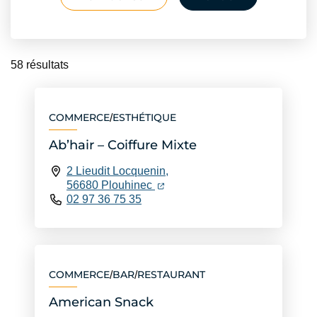
Liste des fiches annuaire
58 résultats
COMMERCE
ESTHÉTIQUE
/
Ab’hair – Coiffure Mixte
2 Lieudit Locquenin,
(ouverture dans un nouvel ongle
(ouverture dans un nouvel ongl
56680 Plouhinec
02 97 36 75 35
COMMERCE
BAR
RESTAURANT
/
/
American Snack