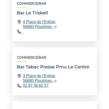
COMMERCE
BAR
/
Bar Le Triskell
4 Place de l'Eglise,
(ouverture dans un nouvel ongle
(ouverture dans un nouvel ongl
56680 Plouhinec
COMMERCE
BAR
/
Bar Tabac Presse Pmu Le Centre
3 Place de l'Eglise,
(ouverture dans un nouvel ongle
(ouverture dans un nouvel ongl
56680 Plouhinec
02 97 36 62 57