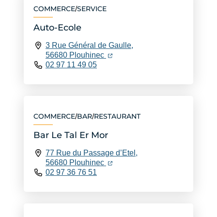
COMMERCE
SERVICE
/
Auto-Ecole
3 Rue Général de Gaulle,
(ouverture dans un nouvel ongle
(ouverture dans un nouvel ongl
56680 Plouhinec
02 97 11 49 05
COMMERCE
BAR
RESTAURANT
/
/
Bar Le Tal Er Mor
77 Rue du Passage d’Etel,
(ouverture dans un nouvel ongle
(ouverture dans un nouvel ongl
56680 Plouhinec
02 97 36 76 51