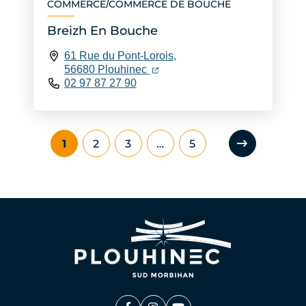
COMMERCE
COMMERCE DE BOUCHE
/
Breizh En Bouche
61 Rue du Pont-Lorois,
(ouverture dans un nouvel ongle
(ouverture dans un nouvel ongl
56680 Plouhinec
02 97 87 27 90
1
2
3
…
5
Page suiv