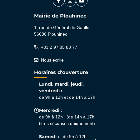
Facebook
(ouverture dans un nouvel onglet)
Instagram
(ouverture dans un nouvel ongle
YouTube
(ouverture dans un nouvel 
Mairie de Plouhinec
1, rue du Général de Gaulle
56680 Plouhinec
+33 2 97 85 88 77
Nous écrire
Horaires d'ouverture
Lundi, mardi, jeudi,
vendredi :
de 9h à 12h et de 14h à 17h
Mercredi :
de 9h à 12h (de 14h à 17h
titres sécurisés uniquement)
Samedi :
de 9h à 12h