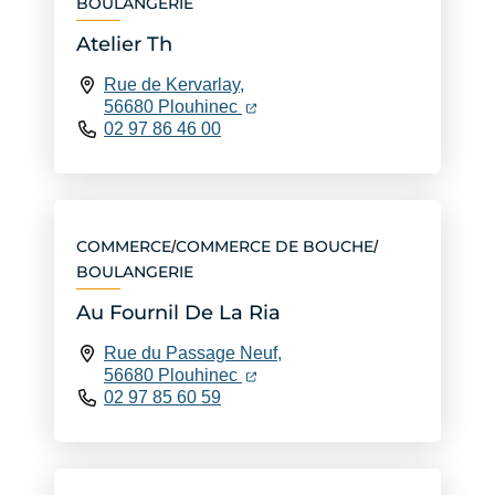
BOULANGERIE
Atelier Th
Rue de Kervarlay,
(ouverture dans un nouvel ongle
(ouverture dans un nouvel ongl
56680 Plouhinec
02 97 86 46 00
COMMERCE
COMMERCE DE BOUCHE
/
/
BOULANGERIE
Au Fournil De La Ria
Rue du Passage Neuf,
(ouverture dans un nouvel ongle
(ouverture dans un nouvel ongl
56680 Plouhinec
02 97 85 60 59