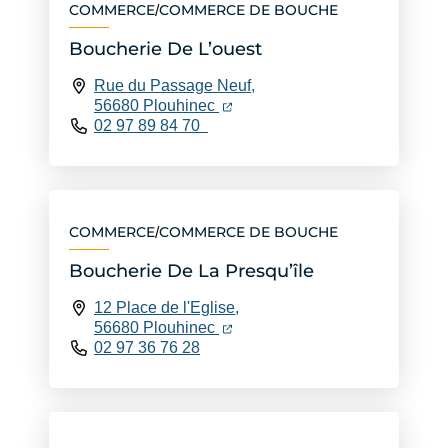
COMMERCE
COMMERCE DE BOUCHE
/
Boucherie De L’ouest
Rue du Passage Neuf,
(ouverture dans un nouvel ongle
(ouverture dans un nouvel ongl
56680 Plouhinec
02 97 89 84 70
COMMERCE
COMMERCE DE BOUCHE
/
Boucherie De La Presqu’île
12 Place de l'Eglise,
(ouverture dans un nouvel ongle
(ouverture dans un nouvel ongl
56680 Plouhinec
02 97 36 76 28