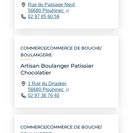
Rue du Passage Neuf,
(ouverture dans un nouvel ongle
(ouverture dans un nouvel ongl
56680 Plouhinec
02 97 85 60 59
COMMERCE
COMMERCE DE BOUCHE
/
/
BOULANGERIE
Artisan Boulanger Patissier
Chocolatier
1 Rue du Driasker,
(ouverture dans un nouvel ongle
(ouverture dans un nouvel ongl
56680 Plouhinec
02 97 36 76 40
COMMERCE
COMMERCE DE BOUCHE
/
/