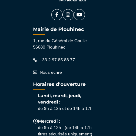
Facebook
(ouverture dans un nouvel onglet)
Instagram
(ouverture dans un nouvel ongle
YouTube
(ouverture dans un nouvel 
Mairie de Plouhinec
1, rue du Général de Gaulle
56680 Plouhinec
+33 2 97 85 88 77
Nous écrire
Horaires d'ouverture
Lundi, mardi, jeudi,
vendredi :
de 9h à 12h et de 14h à 17h
Mercredi :
de 9h à 12h (de 14h à 17h
titres sécurisés uniquement)