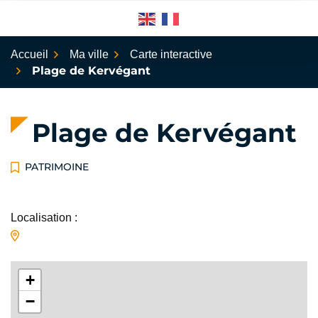
Aller
au
contenu
Accueil
Ma ville
Carte interactive
Plage de Kervégant
Plage de Kervégant
PATRIMOINE
Localisation :
+
−