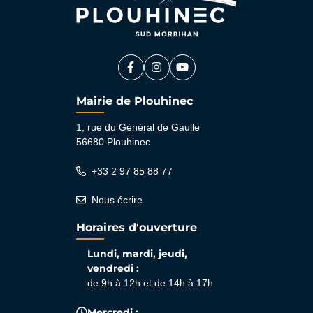
Facebook
(ouverture dans un nouvel onglet)
Instagram
(ouverture dans un nouvel ongle
YouTube
(ouverture dans un nouvel 
Mairie de Plouhinec
1, rue du Général de Gaulle
56680 Plouhinec
+33 2 97 85 88 77
Nous écrire
Horaires d'ouverture
Lundi, mardi, jeudi,
vendredi :
de 9h à 12h et de 14h à 17h
Mercredi :