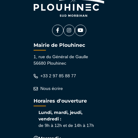
Facebook
(ouverture dans un nouvel onglet)
Instagram
(ouverture dans un nouvel ongle
YouTube
(ouverture dans un nouvel 
Mairie de Plouhinec
1, rue du Général de Gaulle
56680 Plouhinec
+33 2 97 85 88 77
Nous écrire
Horaires d'ouverture
Lundi, mardi, jeudi,
vendredi :
de 9h à 12h et de 14h à 17h