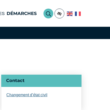
DÉMARCHES
ES
Accessibilité
RECHERCHER
Informations complémentair
Contact
Changement d’état civil