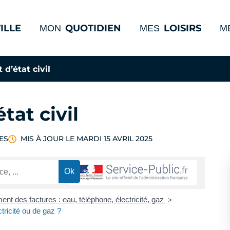
ILLE
QUOTIDIEN
LOISIRS
MON
MES
M
d’état civil
at civil
ES
MIS À JOUR LE
MARDI 15 AVRIL 2025
ent des factures : eau, téléphone, électricité, gaz
>
ricité ou de gaz ?