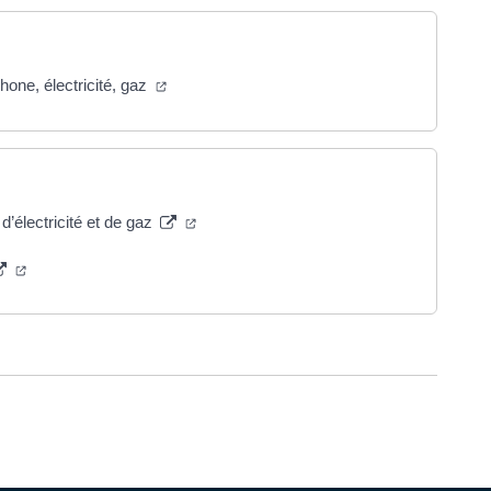
(ouverture dans un nouvel onglet)
hone, électricité, gaz
(ouverture dans un nouvel onglet)
’électricité et de gaz
(ouverture dans un nouvel onglet)
ure dans un nouvel onglet)