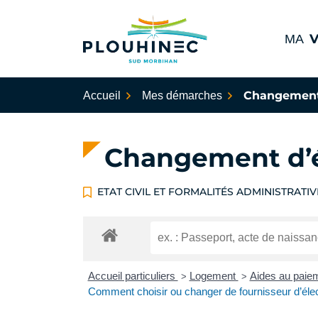
Aller
au
V
MA
contenu
Plouhinec Sud Morbihan
Changement 
Accueil
Mes démarches
Changement d’ét
ETAT CIVIL ET FORMALITÉS ADMINISTRATIV
Accueil particuliers
Logement
Aides au paiem
>
>
Comment choisir ou changer de fournisseur d’élect