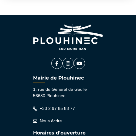
Facebook
(ouverture dans un nouvel onglet)
Instagram
(ouverture dans un nouvel ongle
YouTube
(ouverture dans un nouvel 
Mairie de Plouhinec
1, rue du Général de Gaulle
56680 Plouhinec
+33 2 97 85 88 77
Nous écrire
Horaires d'ouverture