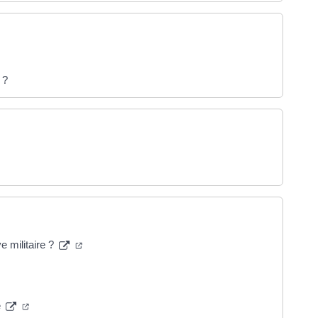
 ?
ans un nouvel onglet)
(ouverture dans un nouvel onglet)
 militaire ?
erture dans un nouvel onglet)
(ouverture dans un nouvel onglet)
e