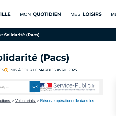
ILLE
QUOTIDIEN
LOISIRS
MON
MES
M
e Solidarité (Pacs)
olidarité (Pacs)
ES
MIS À JOUR LE
MARDI 15 AVRIL 2025
ections
Volontariats
Réserve opérationnelle dans les
>
>