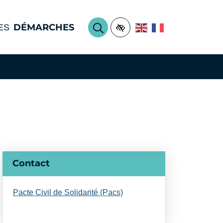
DÉMARCHES
ES
Accessibilité
RECHERCHER
Informations complémentair
Contact
Pacte Civil de Solidarité (Pacs)