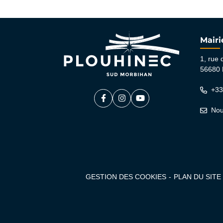
Mairi
1, rue 
56680 
+33
Facebook
(ouverture dans un nouvel onglet)
Instagram
(ouverture dans un nouvel on
YouTube
(ouverture dans un nouv
Nou
GESTION DES COOKIES
PLAN DU SITE