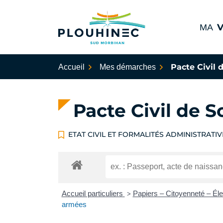
Aller
au
V
MA
contenu
Plouhinec Sud Morbihan
Pacte Civil d
Accueil
Mes démarches
Pacte Civil de S
ETAT CIVIL ET FORMALITÉS ADMINISTRATIV
Accueil particuliers
Papiers – Citoyenneté – Él
>
armées