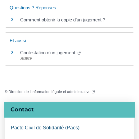
Questions ? Réponses !
Comment obtenir la copie d’un jugement ?
Et aussi
(ouverture dans un nouvel on
Contestation d’un jugement
Justice
(ouverture dans un nouvel
©
Direction de l’information légale et administrative
Informations complémentaires
Contact
Pacte Civil de Solidarité (Pacs)