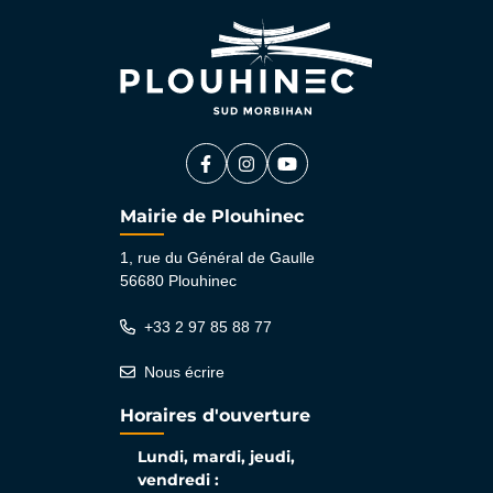
Facebook
(ouverture dans un nouvel onglet)
Instagram
(ouverture dans un nouvel ongle
YouTube
(ouverture dans un nouvel 
Mairie de Plouhinec
1, rue du Général de Gaulle
56680 Plouhinec
+33 2 97 85 88 77
Nous écrire
Horaires d'ouverture
Lundi, mardi, jeudi,
vendredi :