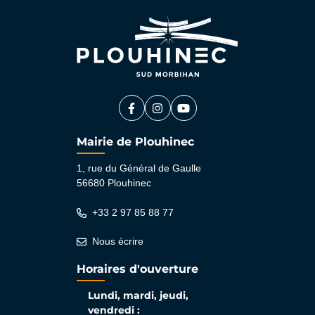
Facebook
(ouverture dans un nouvel onglet)
Instagram
(ouverture dans un nouvel ongle
YouTube
(ouverture dans un nouvel 
Mairie de Plouhinec
1, rue du Général de Gaulle
56680 Plouhinec
+33 2 97 85 88 77
Nous écrire
Horaires d'ouverture
Lundi, mardi, jeudi,
vendredi :