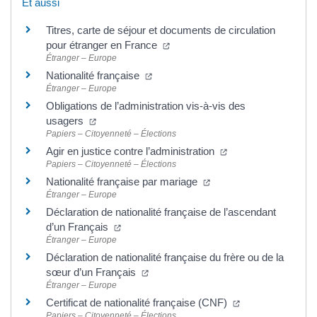
Et aussi
Titres, carte de séjour et documents de circulation
(ouverture dans un nouvel ongle
pour étranger en France
Étranger – Europe
(ouverture dans un nouvel onglet)
Nationalité française
Étranger – Europe
Obligations de l’administration vis-à-vis des
(ouverture dans un nouvel onglet)
usagers
Papiers – Citoyenneté – Élections
(ouverture dans un 
Agir en justice contre l’administration
Papiers – Citoyenneté – Élections
(ouverture dans un nouv
Nationalité française par mariage
Étranger – Europe
Déclaration de nationalité française de l’ascendant
(ouverture dans un nouvel onglet)
d’un Français
Étranger – Europe
Déclaration de nationalité française du frère ou de la
(ouverture dans un nouvel onglet)
sœur d’un Français
Étranger – Europe
(ouverture dans 
Certificat de nationalité française (CNF)
Papiers – Citoyenneté – Élections