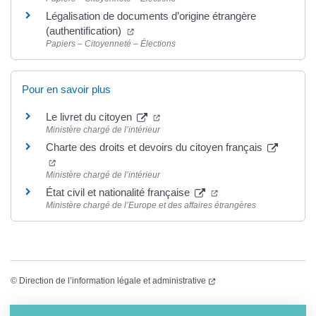
Légalisation de documents d’origine étrangère
(ouverture dans un nouvel onglet)
(authentification)
Papiers – Citoyenneté – Élections
Pour en savoir plus
(ouverture dans un nouvel onglet)
Le livret du citoyen
Ministère chargé de l’intérieur
Charte des droits et devoirs du citoyen français
(ouverture dans un nouvel onglet)
Ministère chargé de l’intérieur
(ouverture dans un no
État civil et nationalité française
Ministère chargé de l’Europe et des affaires étrangères
(ouverture dans un nouvel
©
Direction de l’information légale et administrative
Informations complémentaires