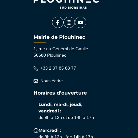
Facebook
(ouverture dans un nouvel onglet)
Instagram
(ouverture dans un nouvel ongle
YouTube
(ouverture dans un nouvel 
Mairie de Plouhinec
1, rue du Général de Gaulle
56680 Plouhinec
+33 2 97 85 88 77
Nous écrire
Horaires d'ouverture
Lundi, mardi, jeudi,
vendredi :
de 9h à 12h et de 14h à 17h
Mercredi :
de 9h à 12h (de 14h à 17h