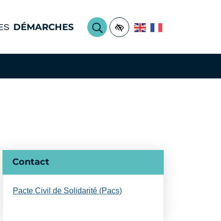
DÉMARCHES
ES
Accessibilité
RECHERCHER
Informations complémentair
Contact
Pacte Civil de Solidarité (Pacs)