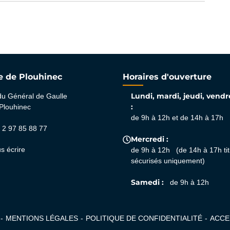
ure dans un nouvel onglet)
e de Plouhinec
Horaires d'ouverture
Lundi, mardi, jeudi, vendr
du Général de Gaulle
:
Plouhinec
de 9h à 12h et de 14h à 17h
 2 97 85 88 77
Mercredi :
glet)
el onglet)
s écrire
de 9h à 12h (de 14h à 17h tit
sécurisés uniquement)
Samedi :
de 9h à 12h
MENTIONS LÉGALES
POLITIQUE DE CONFIDENTIALITÉ
ACCE