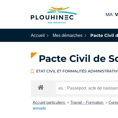
Aller
au
V
MA
contenu
Plouhinec Sud Morbihan
Pacte Civil d
Accueil
Mes démarches
Pacte Civil de S
ETAT CIVIL ET FORMALITÉS ADMINISTRATIV
Accueil particuliers
Travail – Formation
Congé
>
>
annuels