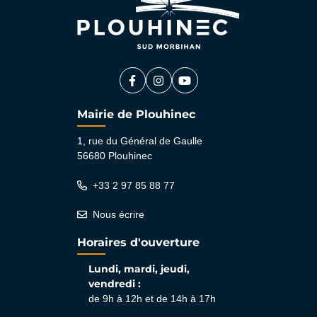
Facebook
(ouverture dans un nouvel onglet)
Instagram
(ouverture dans un nouvel ongle
YouTube
(ouverture dans un nouvel 
Mairie de Plouhinec
1, rue du Général de Gaulle
56680 Plouhinec
+33 2 97 85 88 77
Nous écrire
Horaires d'ouverture
Lundi, mardi, jeudi,
vendredi :
de 9h à 12h et de 14h à 17h