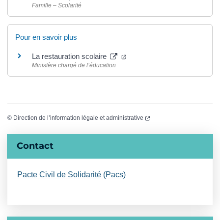
Famille – Scolarité
Pour en savoir plus
(ouverture dans un nouvel ong
La restauration scolaire
Ministère chargé de l’éducation
(ouverture dans un nouvel
©
Direction de l’information légale et administrative
Informations complémentaires
Contact
Pacte Civil de Solidarité (Pacs)