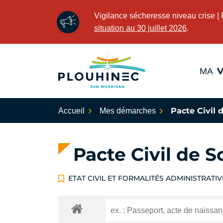
Aller
Vigilance sécheresse niveau crise |
au
situation au 30 juillet 2026
.
contenu
V
MA
Plouhinec Sud Morbihan
Pacte Civil d
Accueil
Mes démarches
Pacte Civil de S
ETAT CIVIL ET FORMALITÉS ADMINISTRATIV