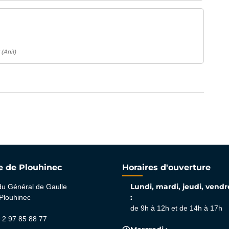
verture dans un nouvel onglet)
(Anil)
ure dans un nouvel onglet)
e de Plouhinec
Horaires d'ouverture
Lundi, mardi, jeudi, vendr
du Général de Gaulle
:
Plouhinec
de 9h à 12h et de 14h à 17h
 2 97 85 88 77