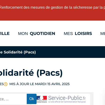
 Renforcement des mesures de gestion de la sécheresse par la 
ILLE
QUOTIDIEN
LOISIRS
MON
MES
M
e Solidarité (Pacs)
olidarité (Pacs)
ES
MIS À JOUR LE
MARDI 15 AVRIL 2025