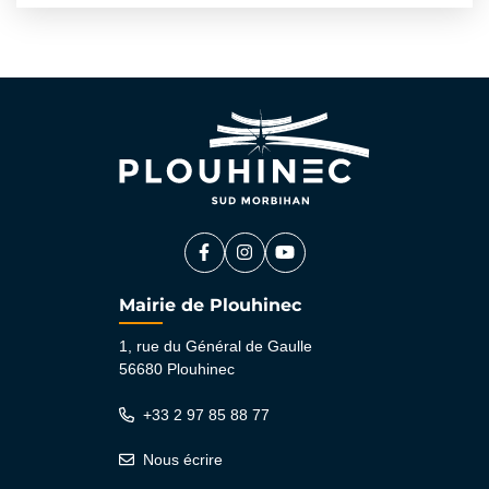
Facebook
(ouverture dans un nouvel onglet)
Instagram
(ouverture dans un nouvel ongle
YouTube
(ouverture dans un nouvel 
Mairie de Plouhinec
1, rue du Général de Gaulle
56680 Plouhinec
+33 2 97 85 88 77
Nous écrire