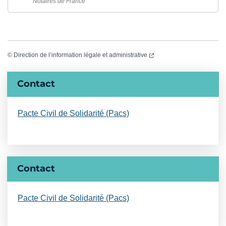
Notaires de France
(ouverture dans un nouvel
©
Direction de l’information légale et administrative
Informations complémentaires
Contact
Pacte Civil de Solidarité (Pacs)
Contact
Pacte Civil de Solidarité (Pacs)