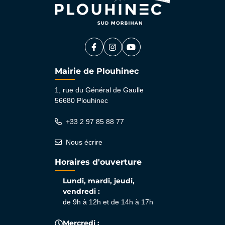
Facebook
(ouverture dans un nouvel onglet)
Instagram
(ouverture dans un nouvel ongle
YouTube
(ouverture dans un nouvel 
Mairie de Plouhinec
1, rue du Général de Gaulle
56680 Plouhinec
+33 2 97 85 88 77
Nous écrire
Horaires d'ouverture
Lundi, mardi, jeudi,
vendredi :
de 9h à 12h et de 14h à 17h
Mercredi :