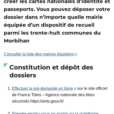
créer les cartes nationales d’Identité et
passeports. Vous pouvez déposer votre
dossier dans n’importe quelle mairie
équipée d’un dispositif de recueil
parmi les trente-huit communes du
Morbihan
(ouverture dans un n
Consulter la liste des mairies équipées
Constitution et dépôt des
dossiers
(ouverture dans un n
Effectuer la pré-demande en ligne
sur le site officiel
de France Titres – Agence nationale des titres
sécurisés https://ants.gouv.fr/
Prendre rendez-vous en mairie via la plateforme