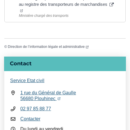
au registre des transporteurs de marchandises
(ouverture dans un nouvel onglet)
Ministère chargé des transports
(ouverture dans un nouvel
©
Direction de l’information légale et administrative
Informations complémentaires
Contact
Service Etat civil
1 rue du Général de Gaulle
(ouverture dans un nouvel onglet)
(ouverture dans un nouvel onglet)
56680 Plouhinec
02 97 85 88 77
Contacter
Du lundi au vendredi