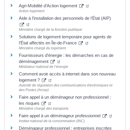
(ouverture dans un no
Agri-Mobilité d’Action logement
Action logement
Aide à l’installation des personnels de l’État (AIP)
(ouverture dans un nouvel onglet)
Ministère chargé de la fonction publique
Solutions de logement temporaire pour agents de
(ouverture dans un no
l’État affectés en Île-de-France
Ministère chargé du logement
Fournisseurs d’énergie : les démarches en cas de
(ouverture dans un nouvel onglet)
déménagement
Médiateur national de l’énergie
Comment avoir accès à internet dans son nouveau
(ouverture dans un nouvel onglet)
logement ?
Autorité de régulation des communications électroniques et
des Postes (Arcep)
Faire appel à un déménageur non professionnel :
(ouverture dans un nouvel onglet)
les risques
Ministère chargé des transports
(ouvertur
Faire appel à un déménageur professionnel
Institut national de la consommation (INC)
Déménageur professionnel : entreprises inscrites