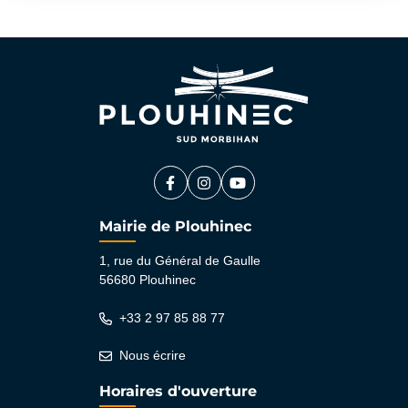
Facebook
(ouverture dans un nouvel onglet)
Instagram
(ouverture dans un nouvel ongle
YouTube
(ouverture dans un nouvel 
Mairie de Plouhinec
1, rue du Général de Gaulle
56680 Plouhinec
+33 2 97 85 88 77
Nous écrire
Horaires d'ouverture