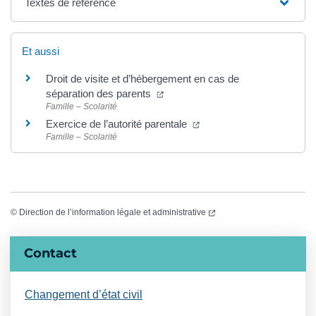
Textes de référence
Et aussi
Droit de visite et d’hébergement en cas de
(ouverture dans un nouvel onglet
séparation des parents
Famille – Scolarité
(ouverture dans un nouvel
Exercice de l’autorité parentale
Famille – Scolarité
(ouverture dans un nouvel
©
Direction de l’information légale et administrative
Informations complémentaires
Contact
Changement d’état civil